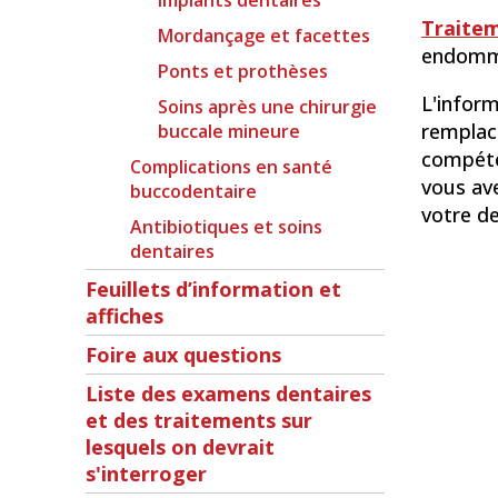
Implants dentaires
Traitem
Mordançage et facettes
endomma
Ponts et prothèses
L'inform
Soins après une chirurgie
remplace
buccale mineure
compéten
Complications en santé
vous av
buccodentaire
votre de
Antibiotiques et soins
dentaires
Feuillets d’information et
affiches
Foire aux questions
Liste des examens dentaires
et des traitements sur
lesquels on devrait
s'interroger