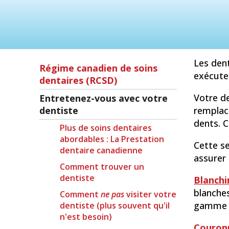
Les dent
Régime canadien de soins
exécuten
dentaires (RCSD)
Votre d
Entretenez-vous avec votre
dentiste
remplac
dents. C
Plus de soins dentaires
abordables : La Prestation
Cette s
dentaire canadienne
assurer 
Comment trouver un
dentiste
Blanchi
blanches
Comment
ne pas
visiter votre
gamme d
dentiste (plus souvent qu'il
n'est besoin)
Couron