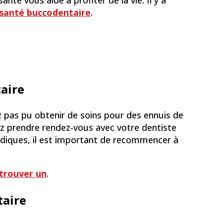
é vous aide à profiter de la vie. Il y a
 santé buccodentaire
.
aire
 pas pu obtenir de soins pour des ennuis de
ez prendre rendez-vous avec votre dentiste
odiques, il est important de recommencer à
trouver un
.
taire