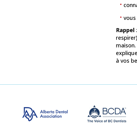
conna
vous 
Rappel
respirer
maison. 
expliqu
à vos be