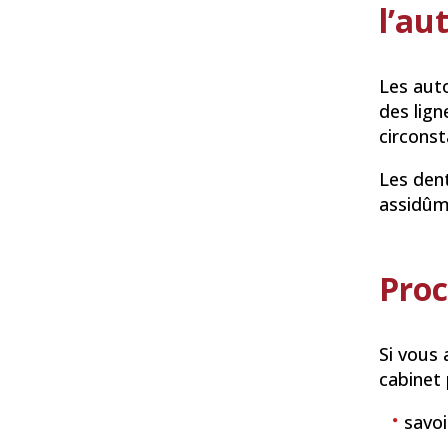
l’au
Les auto
des lign
circonst
Les dent
assidûme
Proc
Si vous
cabinet 
savoi