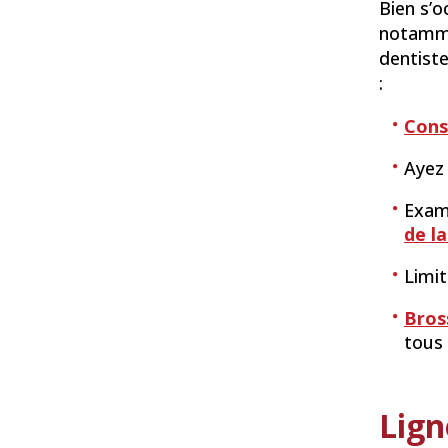
Bien s’o
notamme
dentiste
:
Cons
Ayez
Exami
de l
Limi
Bros
tous 
Lign