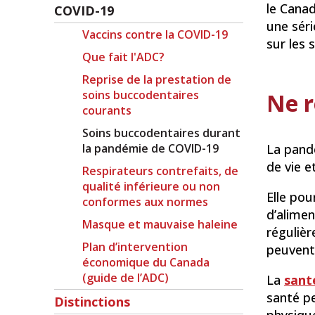
le Canad
COVID-19
une séri
Vaccins contre la COVID-19
sur les
Que fait l'ADC?
Reprise de la prestation de
soins buccodentaires
Ne r
courants
Soins buccodentaires durant
la pandémie de COVID-19
La pand
de vie e
Respirateurs contrefaits, de
qualité inférieure ou non
Elle po
conformes aux normes
d’alimen
Masque et mauvaise haleine
régulièr
Plan d’intervention
peuvent 
économique du Canada
(guide de l’ADC)
La
sant
santé pe
Distinctions