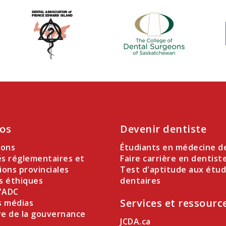
os
Devenir dentiste
ions
Étudiants en médecine d
és réglementaires et
Faire carrière en dentist
ions provinciales
Test d'aptitude aux étu
s éthiques
dentaires
l'ADC
Services et ressourc
s médias
re de la gouvernance
JCDA.ca