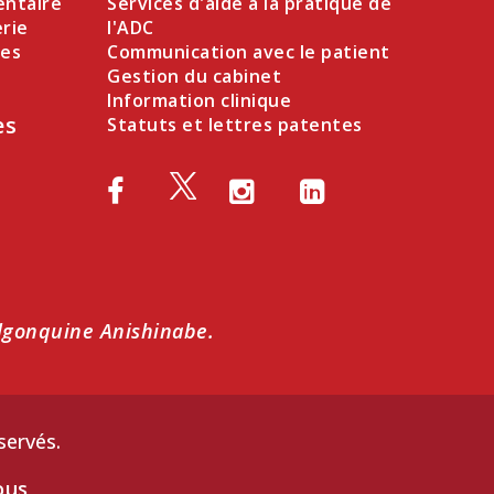
entaire
Services d'aide à la pratique de
erie
l'ADC
des
Communication avec le patient
Gestion du cabinet
Information clinique
es
Statuts et lettres patentes
 algonquine Anishinabe.
servés.
ous