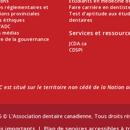
ions
Étudiants en médecine d
és réglementaires et
Faire carrière en dentist
ions provinciales
Test d'aptitude aux étu
s éthiques
dentaires
l'ADC
Services et ressourc
s médias
re de la gouvernance
JCDA.ca
CDSPI
DC est situé sur le territoire non cédé de la Nation
 © L'Association dentaire canadienne, Tous droits ré
is importants
|
Plan de services accessibles à t