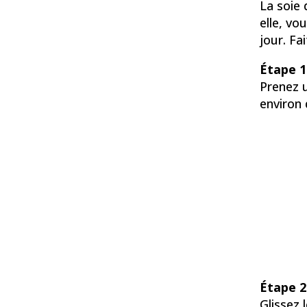
La soie 
elle, vo
jour. Fa
Étape 1
Prenez u
environ 
Étape 2
Glissez 