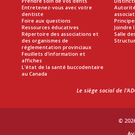
Prendre soin de vos dents
Distinct
Entretenez-vous avec votre
Autorit
dentiste
associat
Foire aux questions
Principe
Ressources éducatives
Joindre 
Répertoire des associations et
Salle de
des organismes de
Structu
réglementation provinciaux
Feuillets d’information et
affiches
L'état de la santé buccodentaire
au Canada
Le siège social de l’A
© 2026
Av