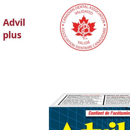
Advil
plus