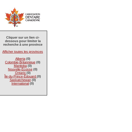
Cliquer sur un lien ci-
dessous pour limiter la
recherche à une province
Afficher toutes les provinces
Alberta
(0)
Colombie-Britannique
(0)
Manitoba
(0)
Nouvelle-Écosse
(0)
Ontario
(0)
Île-du-Prince-Édouard
(0)
Saskatchewan
(0)
International
(0)