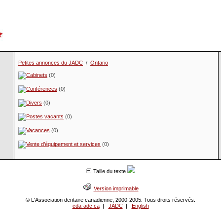
Petites annonces du JADC
/
Ontario
Cabinets
(0)
Conférences
(0)
Divers
(0)
Postes vacants
(0)
Vacances
(0)
Vente d’équipement et services
(0)
Taille du texte
Version imprimable
© L'Association dentaire canadienne, 2000-2005. Tous droits réservés.
cda-adc.ca
|
JADC
|
English