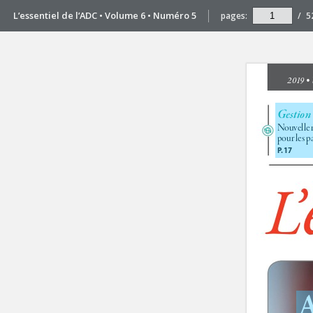
L’essentiel de l’ADC • Volume 6 • Numéro 5
pages:
/
5