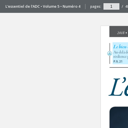
L’essentiel de l’ADC • Volume 5 • Numéro 4
pages:
/
4