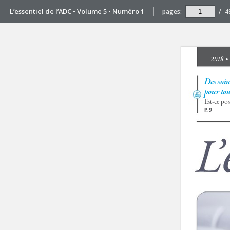
L’essentiel de l’ADC • Volume 5 • Numéro 1
pages:
/
4