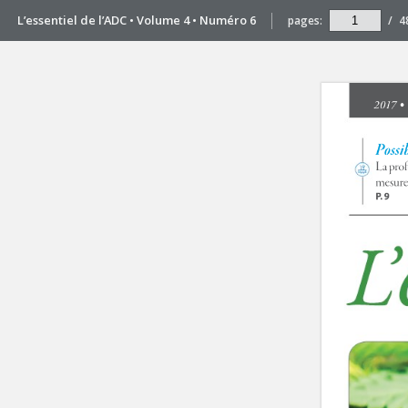
L’essentiel de l’ADC • Volume 4 • Numéro 6
pages:
/
4