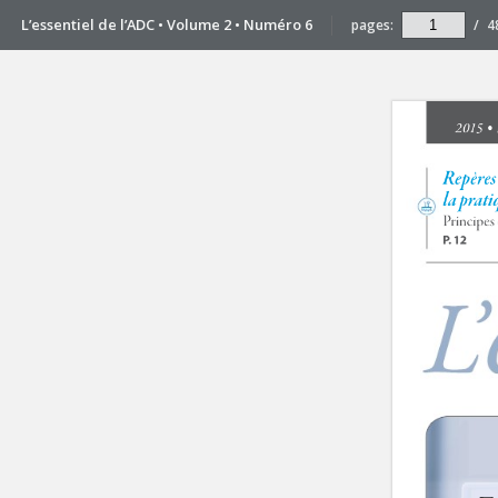
L’essentiel de l’ADC • Volume 2 • Numéro 6
pages:
/
4