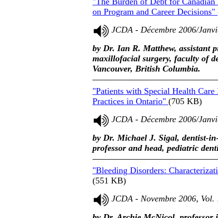
"The Burden of Debt for Canadian D
on Program and Career Decisions"
JCDA - Décembre 2006/Janvie
by Dr. Ian R. Matthew, assistant p
maxillofacial surgery, faculty of d
Vancouver, British Columbia.
"Patients with Special Health Care
Practices in Ontario"
(705 KB)
JCDA - Décembre 2006/Janvie
by Dr. Michael J. Sigal, dentist-i
professor and head, pediatric denti
"Bleeding Disorders: Characteriza
(551 KB)
JCDA - Novembre 2006, Vol. 
by Dr. Archie McNicol, professor i